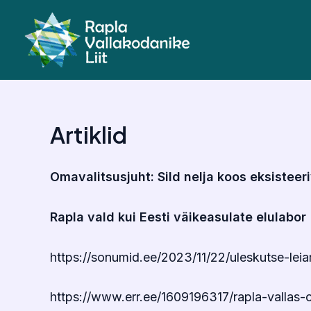
Skip
to
content
Artiklid
Omavalitsusjuht: Sild nelja koos eksistee
Rapla vald kui Eesti väikeasulate elulabor
https://sonumid.ee/2023/11/22/uleskutse-lei
https://www.err.ee/1609196317/rapla-vallas-