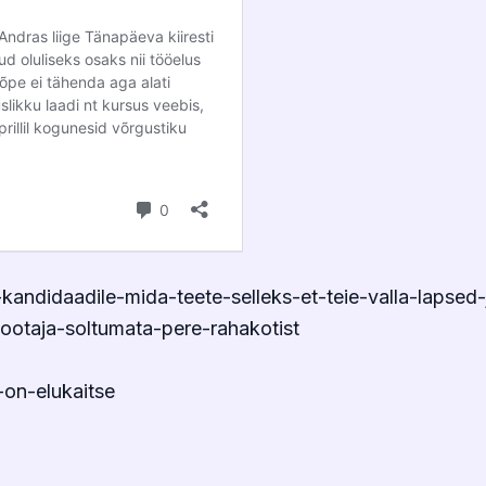
andidaadile-mida-teete-selleks-et-teie-valla-lapsed-
otaja-soltumata-pere-rahakotist
-on-elukaitse