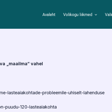
Avaleht
Volikogu liikmed
Val
riva „maailma“ vahel
ame-lasteaiakohtade-probleemile-uhiselt-lahenduse
on-puudu-120-lasteaiakohta