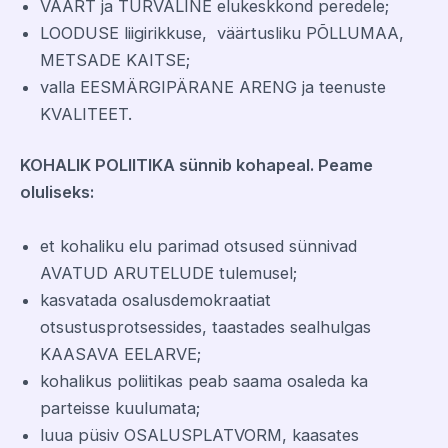
VÄÄRT ja TURVALINE elukeskkond peredele;
LOODUSE liigirikkuse, väärtusliku PÕLLUMAA,
METSADE KAITSE;
valla EESMÄRGIPÄRANE ARENG ja teenuste
KVALITEET.
KOHALIK POLIITIKA sünnib kohapeal. Peame
oluliseks:
et kohaliku elu parimad otsused sünnivad
AVATUD ARUTELUDE tulemusel;
kasvatada osalusdemokraatiat
otsustusprotsessides, taastades sealhulgas
KAASAVA EELARVE;
kohalikus poliitikas peab saama osaleda ka
parteisse kuulumata;
luua püsiv OSALUSPLATVORM, kaasates