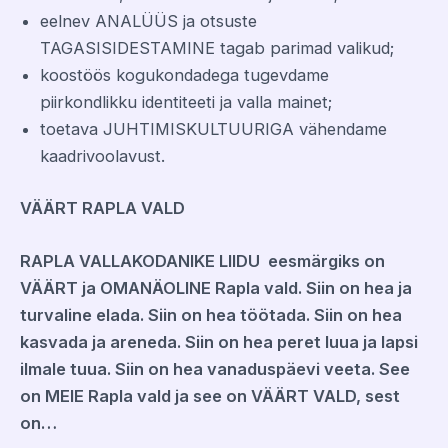
eelnev ANALÜÜS ja otsuste
TAGASISIDESTAMINE tagab parimad valikud;
koostöös kogukondadega tugevdame
piirkondlikku identiteeti ja valla mainet;
toetava JUHTIMISKULTUURIGA vähendame
kaadrivoolavust.
VÄÄRT
RAPLA VALD
RAPLA VALLAKODANIKE LIIDU eesmärgiks on
VÄÄRT ja OMANÄOLINE Rapla vald. Siin on hea ja
turvaline elada. Siin on hea töötada.
Siin on hea
kasvada ja areneda. Siin on hea peret luua ja lapsi
ilmale tuua. Siin on hea vanaduspäevi veeta. See
on MEIE Rapla vald ja see on VÄÄRT VALD, sest
on…