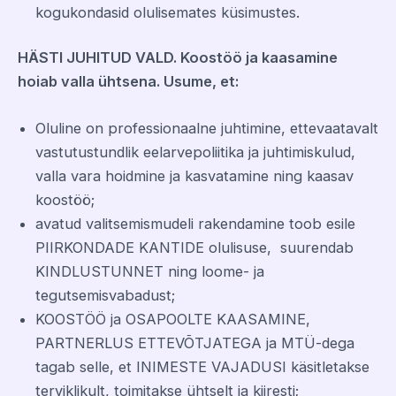
kogukondasid olulisemates küsimustes.
HÄSTI JUHITUD VALD. Koostöö ja kaasamine
hoiab valla ühtsena. Usume, et:
Oluline on professionaalne juhtimine, ettevaatavalt
vastutustundlik eelarvepoliitika ja juhtimiskulud,
valla vara hoidmine ja kasvatamine ning kaasav
koostöö;
avatud valitsemismudeli rakendamine toob esile
PIIRKONDADE KANTIDE olulisuse, suurendab
KINDLUSTUNNET ning loome- ja
tegutsemisvabadust;
KOOSTÖÖ ja OSAPOOLTE KAASAMINE,
PARTNERLUS ETTEVÕTJATEGA ja MTÜ-dega
tagab selle, et INIMESTE VAJADUSI käsitletakse
terviklikult, toimitakse ühtselt ja kiiresti;