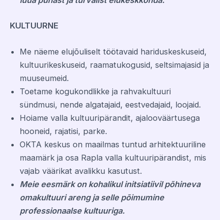
luua puhast ja turvalist elukeskkonda.
KULTUURNE
Me näeme elujõuliselt töötavaid hariduskeskuseid,
kultuurikeskuseid, raamatukogusid, seltsimajasid ja
muuseumeid.
Toetame kogukondlikke ja rahvakultuuri
sündmusi, nende algatajaid, eestvedajaid, loojaid.
Hoiame valla kultuuripärandit, ajalooväärtusega
hooneid, rajatisi, parke.
OKTA keskus on maailmas tuntud arhitektuuriline
maamärk ja osa Rapla valla kultuuripärandist, mis
vajab väärikat avalikku kasutust.
Meie eesmärk on kohalikul initsiatiivil põhineva
omakultuuri areng ja selle põimumine
professionaalse kultuuriga.