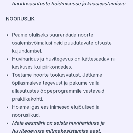
haridusasutuste hoidmisesse ja kaasajastamisse
NOORUSLIK
Peame oluliseks suurendada noorte
osalemisvõimalusi neid puudutavate otsuste
kujundamisel.
Huviharidus ja huvitegevus on kättesaadav nii
keskuses kui piirkondades.
Toetame noorte töökasvatust. Jätkame
õpilasmaleva tegevust ja pakume valla
allasutustes õppeprogrammile vastavaid
praktikakohti.
Hoiame igas eas inimesed elujõulised ja
nooruslikud.
Meie eesmärk on seista huvihariduse ja
huvitegevuse mitmekesistamise eest.