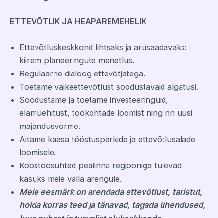
ETTEVÕTLIK JA HEAPAREMEHELIK
Ettevõtluskeskkond lihtsaks ja arusaadavaks:
kiirem planeeringute menetlus.
Regulaarne dialoog ettevõtjatega.
Toetame väikeettevõtlust soodustavaid algatusi.
Soodustame ja toetame investeeringuid,
elamuehitust, töökohtade loomist ning nn uusi
majandusvorme.
Aitame kaasa tööstusparkide ja ettevõtlusalade
loomisele.
Koostöösuhted pealinna regiooniga tulevad
kasuks meie valla arengule.
Meie eesmärk on arendada ettevõtlust, taristut,
hoida korras teed ja tänavad, tagada ühendused,