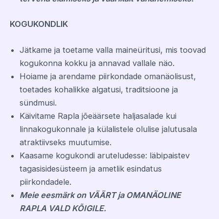
KOGUKONDLIK
Jätkame ja toetame valla maineüritusi, mis toovad
kogukonna kokku ja annavad vallale näo.
Hoiame ja arendame piirkondade omanäolisust,
toetades kohalikke algatusi, traditsioone ja
sündmusi.
Käivitame Rapla jõeäärsete haljasalade kui
linnakogukonnale ja külalistele olulise jalutusala
atraktiivseks muutumise.
Kaasame kogukondi aruteludesse: läbipaistev
tagasisidesüsteem ja ametlik esindatus
piirkondadele.
Meie eesmärk on VÄÄRT ja OMANÄOLINE
RAPLA VALD KÕIGILE.