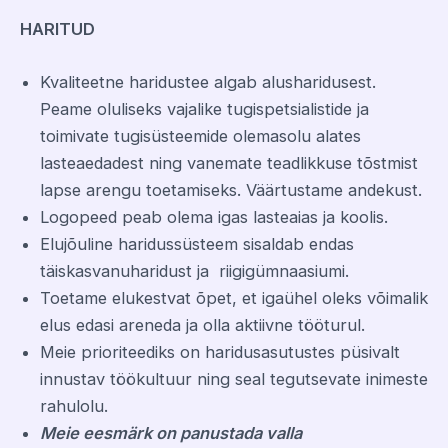
HARITUD
Kvaliteetne haridustee algab alusharidusest.
Peame oluliseks vajalike tugispetsialistide ja
toimivate tugisüsteemide olemasolu alates
lasteaedadest ning vanemate teadlikkuse tõstmist
lapse arengu toetamiseks. Väärtustame andekust.
Logopeed peab olema igas lasteaias ja koolis.
Elujõuline haridussüsteem sisaldab endas
täiskasvanuharidust ja riigigümnaasiumi.
Toetame elukestvat õpet, et igaühel oleks võimalik
elus edasi areneda ja olla aktiivne tööturul.
Meie prioriteediks on haridusasutustes püsivalt
innustav töökultuur ning seal tegutsevate inimeste
rahulolu.
Meie eesmärk on panustada valla