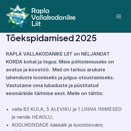
Skip
to
content
Mai
Men
Tõekspidamised 2025
RAPLA VALLAKODANIKE LIIT on NELJANDAT
KORDA kohal ja tegus
. Meie põhiolemuseks on
avatus ja koostöö. Meil on tarkus
arukate
lahenduste loomiseks ja julgus otsustamiseks.
Vastutame oma lubaduste ja püstitatud
eesmärkide täitmise eest.
Meile on tähtis:
valla 83 KÜLA, 5 ALEVIKU ja 1 LINNA INIMESED
ja nende HEAOLU;
KOGUKONDADE käekäik ja koostöövaim;