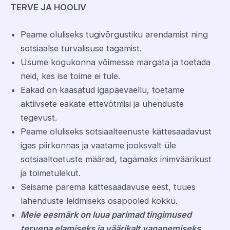
TERVE JA HOOLIV
Peame oluliseks tugivõrgustiku arendamist ning
sotsiaalse turvalisuse tagamist.
Usume kogukonna võimesse märgata ja toetada
neid, kes ise toime ei tule.
Eakad on kaasatud igapäevaellu, toetame
aktiivsete eakate ettevõtmisi ja ühenduste
tegevust.
Peame oluliseks sotsiaalteenuste kättesaadavust
igas piirkonnas ja vaatame jooksvalt üle
sotsiaaltoetuste määrad, tagamaks inimväärikust
ja toimetulekut.
Seisame parema kättesaadavuse eest, tuues
lahenduste leidmiseks osapooled kokku.
Meie eesmärk on luua parimad tingimused
tervena elamiseks ja väärikalt vananemiseks.